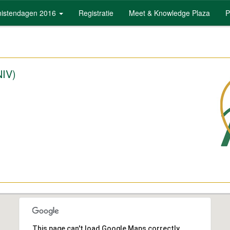
rnistendagen 2016
Registratie
Meet & Knowledge Plaza
P
NIV)
This page can't load Google Maps correctly.