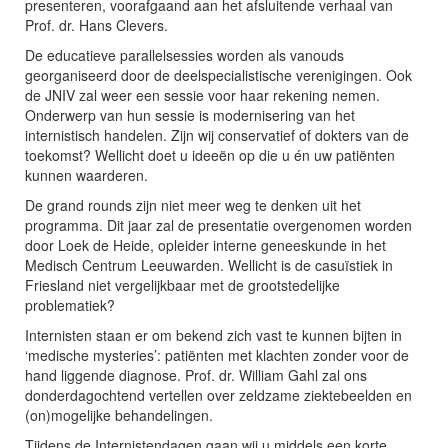
presenteren, voorafgaand aan het afsluitende verhaal van
Prof. dr. Hans Clevers.
De educatieve parallelsessies worden als vanouds
georganiseerd door de deelspecialistische verenigingen. Ook
de JNIV zal weer een sessie voor haar rekening nemen.
Onderwerp van hun sessie is modernisering van het
internistisch handelen. Zijn wij conservatief of dokters van de
toekomst? Wellicht doet u ideeën op die u én uw patiënten
kunnen waarderen.
De grand rounds zijn niet meer weg te denken uit het
programma. Dit jaar zal de presentatie overgenomen worden
door Loek de Heide, opleider interne geneeskunde in het
Medisch Centrum Leeuwarden. Wellicht is de casuïstiek in
Friesland niet vergelijkbaar met de grootstedelijke
problematiek?
Internisten staan er om bekend zich vast te kunnen bijten in
‘medische mysteries’: patiënten met klachten zonder voor de
hand liggende diagnose. Prof. dr. William Gahl zal ons
donderdagochtend vertellen over zeldzame ziektebeelden en
(on)mogelijke behandelingen.
Tijdens de Internistendagen gaan wij u middels een korte