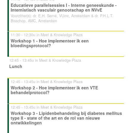
Educatieve parallelsessies I - Interne geneeskunde -
Internistisch vasculair genootschap en NVvE
Voorzitter(s): dr. E.H. Serné, VUmc, Amsterdam & dr. P.H.L.T.
Bisschop, AMC, Amsterdam
11:30 - 12:30u in Meet & Knowledge Plaza
Workshop 1 - Hoe implementeer ik een
bloedingsprotocol?
12:45 - 13:45u in Meet & Knowledge Plaza
Lunch
12:45 - 13:45u in Meet & Knowledge Plaza
Workshop 2 - Hoe implementeer ik een VTE
behandelprotocol?
12:45 - 13:45u in Meet & Knowledge Plaza
Workshop 3 - Lipidenbehandeling bij diabetes mellitus
type II - state of the art en de rol van nieuwe
ontwikkelingen