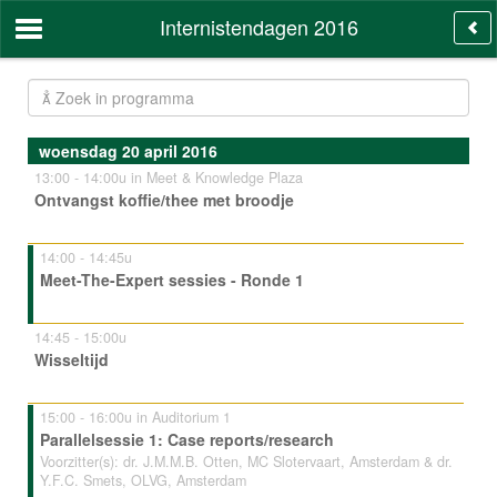
Internistendagen 2016
woensdag 20 april 2016
13:00 - 14:00u in Meet & Knowledge Plaza
Ontvangst koffie/thee met broodje
14:00 - 14:45u
Meet-The-Expert sessies - Ronde 1
14:45 - 15:00u
Wisseltijd
15:00 - 16:00u in Auditorium 1
Parallelsessie 1: Case reports/research
Voorzitter(s): dr. J.M.M.B. Otten, MC Slotervaart, Amsterdam & dr.
Y.F.C. Smets, OLVG, Amsterdam