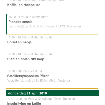
16:00 - 16:30u in Meet & Knowledge Plaza
Koffie- en theepauze
16:30 - 17:30u in Auditorium 1
Plenaire sessie
Voorzitter(s): prof. dr. R.O.B. Gans, UMCG, Groningen
17:30 - 19:00u in Buiten (NH-zijde)
Borrel en hapje
18:00 - 18:45u in Buiten (NH-zijde)
Start en finish NIV loop
19:00 - 20:00u in Zaal 0.4
Satellietsymposium Pfizer
Voorzitter(s): prof. dr. H. Büller, AMC, Amsterdam
donderdag 21 april 2016
7:00 - 9:00u in Meet & Knowledge Plaza, Trajectum
Inschrijving en koffie