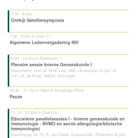
7:30 - 8:30u
Ontbijt Satellietsymposia
7:45 - 8:45u in Zaal 2.1
Algemene Ledenvergadering NIV
9:00 - 10:45u in Auditorium 1
Plenaire sessie Interne Geneeskunde I
Voorzitter(s): prof. dr. M.M. Levi, AMC, Amsterdam & prof. dr.
S.E.J.A. de Rooij, UMCG, Groningen
10:45 - 11:15u in Meet & Knowledge Plaza
Pauze
11:15 - 12:45u in Zaal 0.4
Educatieve parallelsessies I - Interne geneeskunde en
immunologie - NVMO en sectie allergologie/klinische
immunologie)
Voorzitter(s): dr. P.L.A. van Daele, Erasmus MC, Rotterdam & prof.