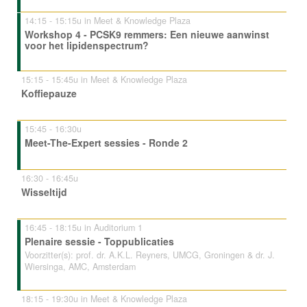
14:15 - 15:15u in Meet & Knowledge Plaza
Workshop 4 - PCSK9 remmers: Een nieuwe aanwinst
voor het lipidenspectrum?
15:15 - 15:45u in Meet & Knowledge Plaza
Koffiepauze
15:45 - 16:30u
Meet-The-Expert sessies - Ronde 2
16:30 - 16:45u
Wisseltijd
16:45 - 18:15u in Auditorium 1
Plenaire sessie - Toppublicaties
Voorzitter(s): prof. dr. A.K.L. Reyners, UMCG, Groningen & dr. J.
Wiersinga, AMC, Amsterdam
18:15 - 19:30u in Meet & Knowledge Plaza