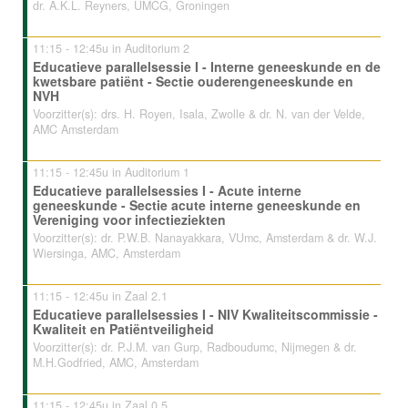
dr. A.K.L. Reyners, UMCG, Groningen
11:15 - 12:45u in Auditorium 2
Educatieve parallelsessie I - Interne geneeskunde en de
kwetsbare patiënt - Sectie ouderengeneeskunde en
NVH
Voorzitter(s): drs. H. Royen, Isala, Zwolle & dr. N. van der Velde,
AMC Amsterdam
11:15 - 12:45u in Auditorium 1
Educatieve parallelsessies I - Acute interne
geneeskunde - Sectie acute interne geneeskunde en
Vereniging voor infectieziekten
Voorzitter(s): dr. P.W.B. Nanayakkara, VUmc, Amsterdam & dr. W.J.
Wiersinga, AMC, Amsterdam
11:15 - 12:45u in Zaal 2.1
Educatieve parallelsessies I - NIV Kwaliteitscommissie -
Kwaliteit en Patiëntveiligheid
Voorzitter(s): dr. P.J.M. van Gurp, Radboudumc, Nijmegen & dr.
M.H.Godfried, AMC, Amsterdam
11:15 - 12:45u in Zaal 0.5