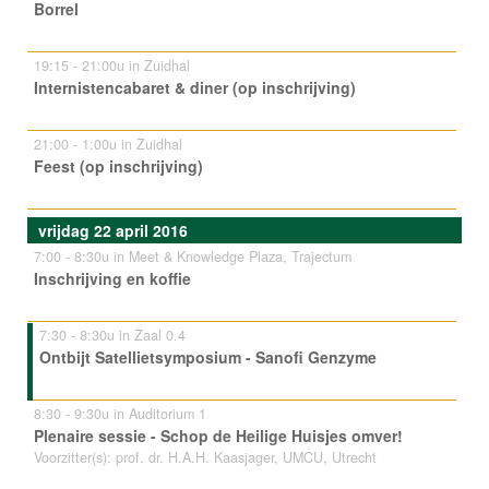
Borrel
19:15 - 21:00u in Zuidhal
Internistencabaret & diner (op inschrijving)
21:00 - 1:00u in Zuidhal
Feest (op inschrijving)
vrijdag 22 april 2016
7:00 - 8:30u in Meet & Knowledge Plaza, Trajectum
Inschrijving en koffie
7:30 - 8:30u in Zaal 0.4
Ontbijt Satellietsymposium - Sanofi Genzyme
8:30 - 9:30u in Auditorium 1
Plenaire sessie - Schop de Heilige Huisjes omver!
Voorzitter(s): prof. dr. H.A.H. Kaasjager, UMCU, Utrecht