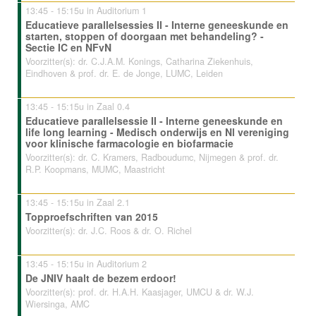
13:45 - 15:15u in Auditorium 1
Educatieve parallelsessies II - Interne geneeskunde en
starten, stoppen of doorgaan met behandeling? -
Sectie IC en NFvN
Voorzitter(s): dr. C.J.A.M. Konings, Catharina Ziekenhuis,
Eindhoven & prof. dr. E. de Jonge, LUMC, Leiden
13:45 - 15:15u in Zaal 0.4
Educatieve parallelsessie II - Interne geneeskunde en
life long learning - Medisch onderwijs en Nl vereniging
voor klinische farmacologie en biofarmacie
Voorzitter(s): dr. C. Kramers, Radboudumc, Nijmegen & prof. dr.
R.P. Koopmans, MUMC, Maastricht
13:45 - 15:15u in Zaal 2.1
Topproefschriften van 2015
Voorzitter(s): dr. J.C. Roos & dr. O. Richel
13:45 - 15:15u in Auditorium 2
De JNIV haalt de bezem erdoor!
Voorzitter(s): prof. dr. H.A.H. Kaasjager, UMCU & dr. W.J.
Wiersinga, AMC